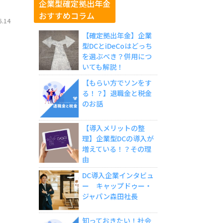
企業型確定拠出年金
おすすめコラム
.14
【確定拠出年金】企業
型DCとiDeCoはどっち
を選ぶべき？併用につ
いても解説！
【もらい方でソンをす
る！？】退職金と税金
のお話
【導入メリットの整
理】企業型DCの導入が
増えている！？その理
由
DC導入企業インタビュ
ー キャップドゥー・
ジャパン森田社長
知っておきたい！社会