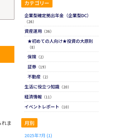
カテゴリー
企業型確定拠出年金（企業型DC）
（26）
資産運用
（36）
★初めての人向け★投資の大原則
（8）
保険
（2）
証券
（19）
不動産
（2）
生活に役立つ知識
（20）
経済情報
（11）
イベントレポート
（10）
られま
月別
2025年7月 (1)