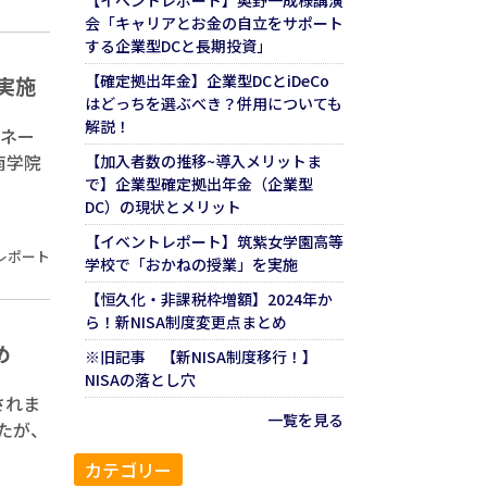
【イベントレポート】奥野一成様講演
会「キャリアとお金の自立をサポート
する企業型DCと長期投資」
【確定拠出年金】企業型DCとiDeCo
実施
はどっちを選ぶべき？併用についても
解説！
マネー
南学院
【加入者数の推移~導入メリットま
で】企業型確定拠出年金（企業型
DC）の現状とメリット
【イベントレポート】筑紫女学園高等
レポート
学校で「おかねの授業」を実施
【恒久化・非課税枠増額】2024年か
ら！新NISA制度変更点まとめ
め
※旧記事 【新NISA制度移行！】
NISAの落とし穴
されま
一覧を見る
したが、
カテゴリー