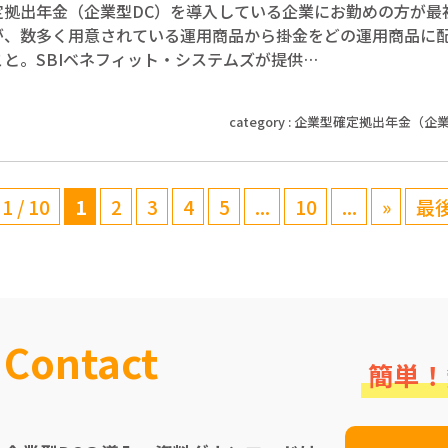
定拠出年金（企業型DC）を導入している企業にお勤めの方が最
が、数多く用意されている運用商品から掛金をどの運用商品に
と。SBIベネフィット・システムズが提供…
category :
企業型確定拠出年金（企業
1 / 10
1
2
3
4
5
...
10
...
»
最後
Contact
簡単！